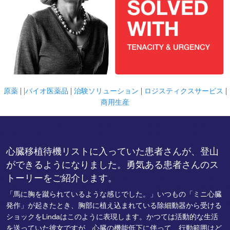
原薬
|
|バイオ医薬品
|
治験ソリューション
|
ロジスティクスサービス
|
商用生産
心臓移植待機リストに入っていた患者さんが、登山
ができるようになりました。勇気ある患者さんのス
トーリーをご紹介します。
「馬に胸を蹴られているような感じでした。」いつもの「ミニ心臓
発作」が起きたとき、胸部に植え込まれている除細動器から受ける
ショックをLindaはこのように表現します。かつては活動的な生活
を送っていた彼女ですが、心臓の機能低下に伴って、行動範囲はど