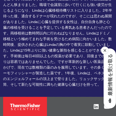
んどん狭まりました。職場で会議室に歩いて行くにも強い疲労が生
じるようになり、Lindaは心臓移植待機リストに入りました。2年半
待った後、適合するドナーが現れたのですが、そこには思わぬ展開
がありました。Lindaに心臓を提供する女性は、自分自身も肺と心
臓の移植を受けることを予定している勇気ある患者さんだったので
す。両移植術は数時間以内に行わねばなりません。Lindaはドミノ
移植という極めてまれな手術を受けるため病院に向かいました。数
時間後、提供された心臓はLindaの胸の中で着実に鼓動していまし
た。Lindaは15年ぶりに強い健康な脈拍を感じることができたので
す。手術後は毎日40回以上もの投薬が必要であり、回復までの道の
最新情報を受け取る
りは容易ではありませんでした。ですが革新的な新しい医薬品のお
かげで、現在では数種類の薬のみを服用しています。その多くはサ
ーモフィッシャーが製造した薬です。1年後、Lindaは、ベネズエラ
のエンジェルフォールの頂上まで登りました。リュックサックと水
筒、そして新たな可能性に満ちた健康な心臓だけを持って。