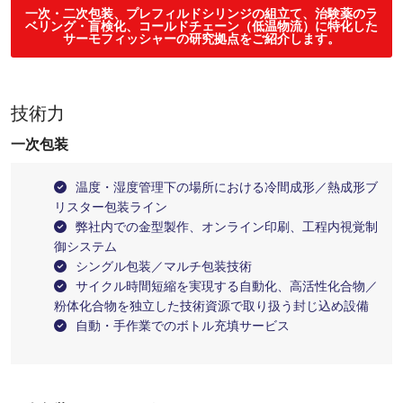
一次・二次包装、プレフィルドシリンジの組立て、治験薬のラ
ベリング・盲検化、コールドチェーン（低温物流）に特化した
サーモフィッシャーの研究拠点をご紹介します。
技術力
一次包装
温度・湿度管理下の場所における冷間成形／熱成形ブ
リスター包装ライン
弊社内での金型製作、オンライン印刷、工程内視覚制
御システム
シングル包装／マルチ包装技術
サイクル時間短縮を実現する自動化、高活性化合物／
粉体化合物を独立した技術資源で取り扱う封じ込め設備
自動・手作業でのボトル充填サービス