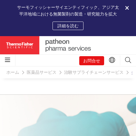
サーモフィッシャーサイエンティフィック、アジア太
平洋地域における無菌製剤の製造・研究能力を拡大
詳細を読む
お問合せ
ホーム
医薬品サービス
治験サプライチェーンサービス
グ