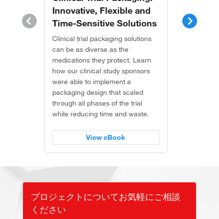
Innovative, Flexible and
Levera
Time-Sensitive Solutions
global
labeli
Clinical trial packaging solutions
Scienti
can be as diverse as the
supply
medications they protect. Learn
stream
how our clinical study sponsors
packag
were able to implement a
packaging design that scaled
through all phases of the trial
while reducing time and waste.
View eBook
プロジェクトについてお気軽にご相談
ください