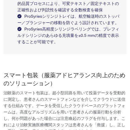
的品質プロセスにより、可変テキスト／固定テキストの
正確性および判読性を確認する全数検査を確保
ProSyriesシリンジトレイは、航空輸送時のストッパ
ー／プランジャーの移動を防ぐよう設計されています。
ProSyries高精度シリンジラベリングでは、プレフィ
ルドシリンジのあらゆる充填量を±0.5 mmの精度で表示
することが可能です。
スマート包装（服薬アドヒアランス向上のため
のソリューション）
治験薬のスマート包装は、超小型回路を用いて投薬データを受動的
に測定し、患者さんのスマートフォンなどを介してクラウドに送信
する仕組みです。データを受信したクラウドベースのプラットフォ
ームは、高度なアルゴリズムを用いて患者さんの服薬行動を分析
し、何か問題があった場合には注意喚起のフラグを付与します。こ
れにより治験実施医療機関スタッフは患者さんを「救援」し、正し