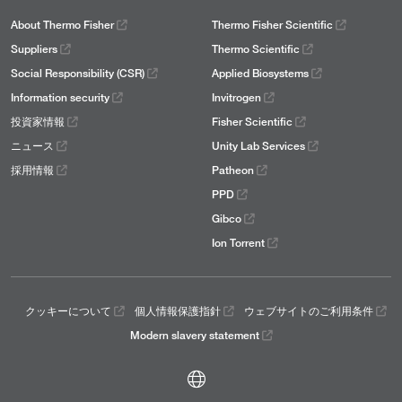
About Thermo Fisher
Thermo Fisher Scientific
Suppliers
Thermo Scientific
Social Responsibility (CSR)
Applied Biosystems
Information security
Invitrogen
投資家情報
Fisher Scientific
ニュース
Unity Lab Services
採用情報
Patheon
PPD
Gibco
Ion Torrent
クッキーについて
個人情報保護指針
ウェブサイトのご利用条件
Modern slavery statement