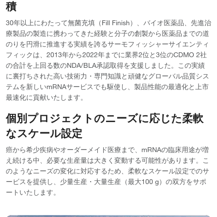
積
30年以上にわたって無菌充填（Fill Finish）、バイオ医薬品、先進治
療製品の製造に携わってきた経験と分子の創製から医薬品までの道
のりを円滑に推進する実績を誇るサーモフィッシャーサイエンティ
フィックは、2013年から2022年までに業界2位と3位のCDMO 2社
の合計を上回る数のNDA/BLA承認取得を支援しました。この実績
に裏打ちされた高い技術力・専門知識と頑健なグローバル品質シス
テムを新しいmRNAサービスでも駆使し、製品性能の最適化と上市
最速化に貢献いたします。
個別プロジェクトのニーズに応じた柔軟
なスケール設定
癌から希少疾病やオーダーメイド医療まで、mRNAの臨床用途が増
え続ける中、必要な生産量は大きく変動する可能性があります。こ
のようなニーズの変化に対応するため、柔軟なスケール設定でのサ
ービスを提供し、少量生産・大量生産（最大100 g）の双方をサポ
ートいたします。