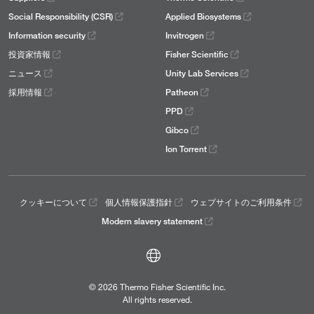
Social Responsibility (CSR)
Applied Biosystems
Information security
Invitrogen
投資家情報
Fisher Scientific
ニュース
Unity Lab Services
採用情報
Patheon
PPD
Gibco
Ion Torrent
クッキーについて
個人情報保護指針
ウェブサイトのご利用条件
Modern slavery statement
© 2026 Thermo Fisher Scientific Inc.
All rights reserved.