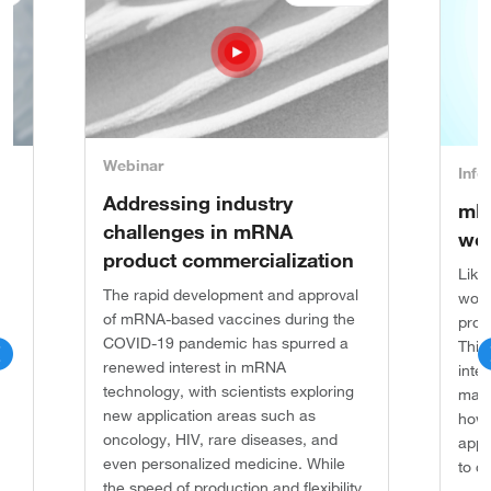
Webinar
Info
Addressing industry
mR
challenges in mRNA
wor
product commercialization
ds
Like
The rapid development and approval
work
of mRNA-based vaccines during the
proc
COVID-19 pandemic has spurred a
This
renewed interest in mRNA
inte
technology, with scientists exploring
manu
new application areas such as
how 
oncology, HIV, rare diseases, and
appr
even personalized medicine. While
to cl
the speed of production and flexibility