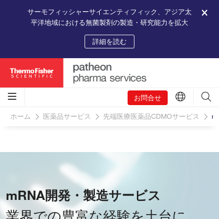
サーモフィッシャーサイエンティフィック、アジア太
平洋地域における無菌製剤の製造・研究能力を拡大
詳細を読む
お問合せ
ホーム
医薬品サービス
先端医療医薬品CDMOサービス
m
mRNA開発・製造サービス
業界での豊富な経験を土台に、