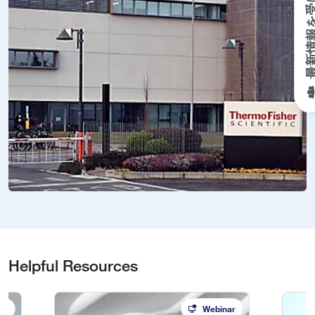
最新情報を受
Helpful Resources
et
Webinar