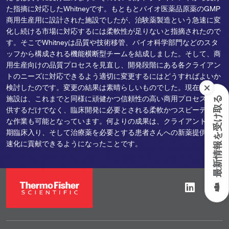
た指摘に対応したWhitneyです。もともとバイオ医薬品原薬のGMP
商用生産用に設計された施設でしたが、治験薬製造という急速に変
化し続ける市場に対応するには柔軟性が足りないと指摘されたので
す。そこでWhitneyは品質や技術移管、バイオ科学部門などのスタ
ッフから構成される機能横断型チームを結成しました。そして、商
用生産向けの品質プロセスを見直し、開発段階にある各クライアン
トのニーズに対応できるよう適切に変更するにはどうすればよいか
検討したのです。変更の結果は素晴らしいものでした。現在、この
施設は、これまでと同様に頑健かつ信頼性の高い商用プロセスを提
最新情報を受け取る
供するだけでなく、臨床開発に必要とされる柔軟かつスピーディー
な作業も可能となっています。何よりの成果は、クライアントの早
期臨床入り、そして治療薬を必要とする患者さんへの新薬提供の迅
速化に貢献できるようになったことです。