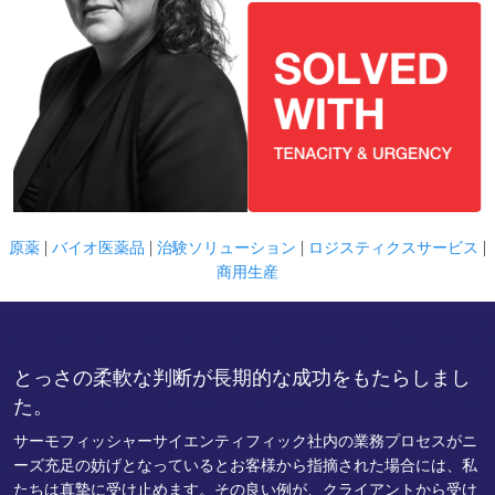
原薬
|
バイオ医薬品
|
治験ソリューション
|
ロジスティクスサービス
|
商用生産
とっさの柔軟な判断が長期的な成功をもたらしまし
た。
サーモフィッシャーサイエンティフィック社内の業務プロセスがニ
ーズ充足の妨げとなっているとお客様から指摘された場合には、私
たちは真摯に受け止めます。その良い例が、クライアントから受け