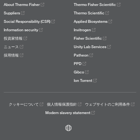
About Thermo Fisher
Thermo Fisher Scientific
Suppliers
Thermo Scientific
Social Responsibility (CSR)
Applied Biosystems
Information security
Invitrogen
投資家情報
Fisher Scientific
ニュース
Unity Lab Services
採用情報
Patheon
PPD
Gibco
Ion Torrent
クッキーについて
個人情報保護指針
ウェブサイトのご利用条件
Modern slavery statement