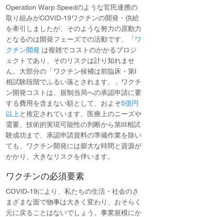
Operation Warp Speedのような官民連携の
取り組みがCOVID-19ワクチンの開発・供給
を牽引しましたが、そのような努力の原動力
となるのは開発フェーズでの活動です。「
ワ
クチン開発
は複雑でコストのかかるプロジ
ェクトであり、そのリスクは計り知れませ
ん。大部分の「ワクチン候補は前臨床・第I
相試験段階でふるい落とされます。」ワクチ
ン開発コストは、規制当局への承認申請に要
する費用を含まない額として、およそ
5億円
以上
と推定されています。医療上のニーズや
需要、技術的実現可能性の判断から第III相試
験成功まで、承認申請資料の準備作業を除い
ても、ワクチン開発には膨大な時間と資源が
かかり、大きなリスクを伴います。
ワクチンの必須要素
COVID-19により、私たちの生活・社会のさ
まざまな面で物事は大きく変わり、おそらく
元に戻ることはないでしょう。事業規模にか