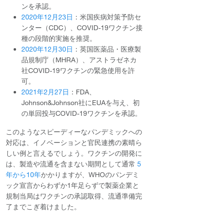
ンを承認。
2020年12月23日
：米国疾病対策予防セ
ンター（CDC）、COVID-19ワクチン接
種の段階的実施を推奨。
2020年12月30日
：英国医薬品・医療製
品規制庁（MHRA）、アストラゼネカ
社COVID-19ワクチンの緊急使用を許
可。
2021年2月27日
：FDA、
Johnson&Johnson社にEUAを与え、初
の単回投与COVID-19ワクチンを承認。
このようなスピーディーなパンデミックへの
対応は、イノベーションと官民連携の素晴ら
しい例と言えるでしょう。ワクチンの開発に
は、製造や流通を含まない期間として通常
5
年から10年
かかりますが、WHOのパンデミ
ック宣言からわずか1年足らずで製薬企業と
規制当局はワクチンの承認取得、流通準備完
了までこぎ着けました。