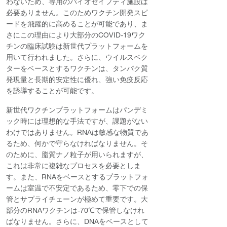
わないため、専用のバイオセイフティ施設は
必要ありません。このためワクチン開発スピ
ードを飛躍的に高めることが可能であり、ま
さにこの理由により大部分のCOVID-19ワク
チンの臨床試験は新世代プラットフォームを
用いて行われました。さらに、ウイルスベク
ターをベースとするワクチンは、タンパク質
発現量と長期的安定性に優れ、強い免疫反応
を誘導することが可能です。
新世代ワクチンプラットフォームはパンデミ
ック時には理想的な手法ですが、課題がない
わけではありません。RNAは敏感な物質であ
るため、何かで守らなければなりません。そ
のために、脂質ナノ粒子が用いられますが、
これは非常に複雑なプロセスを必要としま
す。また、RNAをベースとするプラットフォ
ームは室温で不安定であるため、零下での保
管とサプライチェーンが極めて重要です。大
部分のRNAワクチンは-70℃で保管しなけれ
ばなりません。さらに、DNAをベースとして