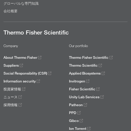
グローバルな専門知識
会社概要
Thermo Fisher Scientific
Company
Our portfolio
About Thermo Fisher
Thermo Fisher Scientific
Suppliers
Thermo Scientific
Social Responsibility (CSR)
Applied Biosystems
Information security
Invitrogen
投資家情報
Fisher Scientific
ニュース
Unity Lab Services
採用情報
Patheon
PPD
Gibco
Ion Torrent