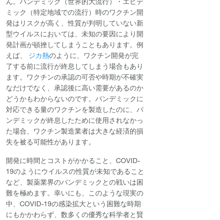
ん。パンデミック（世界的大流行）・エピデ
ミック（特定地域での流行）時のワクチン開
発はリスクが高く、性質が判明していない新
型ウイルスにおいては、未知の要因により開
発計画が頓挫してしまうこともあります。例
えば、
ジカ熱
のように、ワクチン開発が完
了する前に流行が終息してしまう場合もあり
ます。ワクチンの承認の可否や時期が不確実
なだけでなく、承認後に高い需要があるのか
どうかもわからないのです。パンデミックに
対応できる量のワクチンを製造したのに、パ
ンデミックが終息したために使用されなかっ
た場合、ワクチン製造業者は大きな経済的損
失を被る可能性があります。
開発に時間とコストがかかること、COVID-
19のようにウイルスの性質が未知であること
など、製薬業界のパンデミックとの戦いは困
難を極めます。幸いにも、このような現実の
中、COVID-19の感染拡大という困難な時期
にもかかわらず、数多くの優秀な科学者と賢