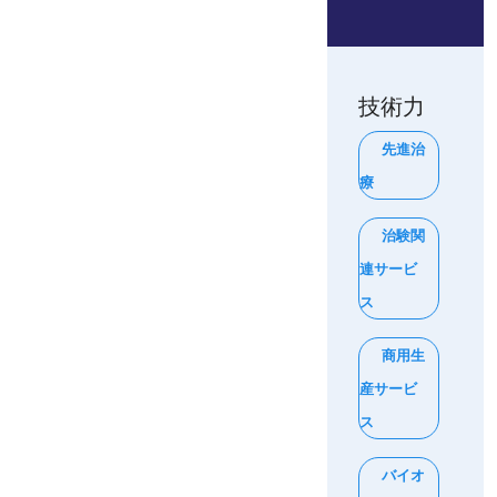
技術力
先進治
療
治験関
連サービ
ス
商用生
産サービ
ス
バイオ