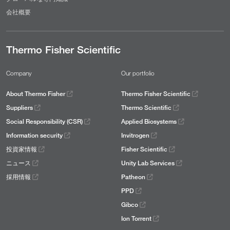
会社概要
Thermo Fisher Scientific
Company
Our portfolio
About Thermo Fisher
Thermo Fisher Scientific
Suppliers
Thermo Scientific
Social Responsibility (CSR)
Applied Biosystems
Information security
Invitrogen
投資家情報
Fisher Scientific
ニュース
Unity Lab Services
採用情報
Patheon
PPD
Gibco
Ion Torrent