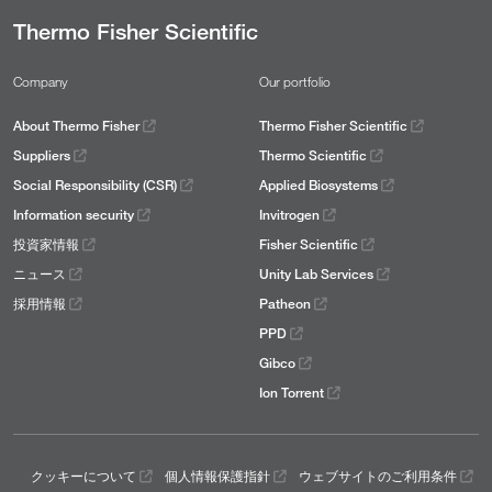
Thermo Fisher Scientific
Company
Our portfolio
About Thermo Fisher
Thermo Fisher Scientific
Suppliers
Thermo Scientific
Social Responsibility (CSR)
Applied Biosystems
Information security
Invitrogen
投資家情報
Fisher Scientific
ニュース
Unity Lab Services
採用情報
Patheon
PPD
Gibco
Ion Torrent
クッキーについて
個人情報保護指針
ウェブサイトのご利用条件