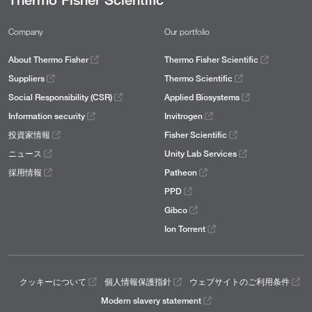
Company
Our portfolio
About Thermo Fisher
Thermo Fisher Scientific
Suppliers
Thermo Scientific
Social Responsibility (CSR)
Applied Biosystems
Information security
Invitrogen
投資家情報
Fisher Scientific
ニュース
Unity Lab Services
採用情報
Patheon
PPD
Gibco
Ion Torrent
クッキーについて
個人情報保護指針
ウェブサイトのご利用条件
Modern slavery statement