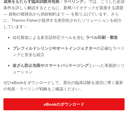
成果をもたらす臨床試験用包装・ラベリング」
では、こうした必須
条件を詳しく解説するとともに、新興バイオテックが直面する課題
― 規制の複雑化から供給制約まで ― を取り上げています。さら
に、Thermo Fisherが提供する差別化されたソリューションを紹介
しています：
自社製造による多言語対応ラベルを含む
ラベル印刷・製造
プレフィルドシリンジやオートインジェクター
の正確なラベリ
ングと安全な組立
改ざん防止包装やスマートパッケージング
といった革新的ソリ
ューション
ぜひeBookをダウンロードして、貴社の臨床試験を成功に導く最新
の包装・ラベリング戦略をご確認ください。
eBookのダウンロード