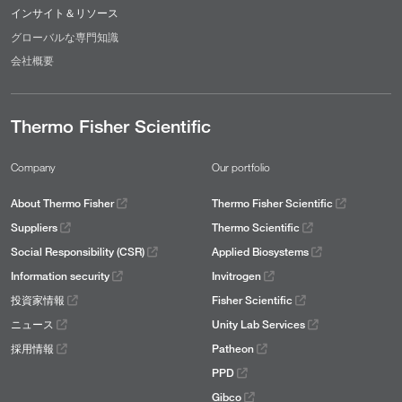
インサイト＆リソース
グローバルな専門知識
会社概要
Thermo Fisher Scientific
Company
Our portfolio
About Thermo Fisher
Thermo Fisher Scientific
Suppliers
Thermo Scientific
Social Responsibility (CSR)
Applied Biosystems
Information security
Invitrogen
投資家情報
Fisher Scientific
ニュース
Unity Lab Services
採用情報
Patheon
PPD
Gibco