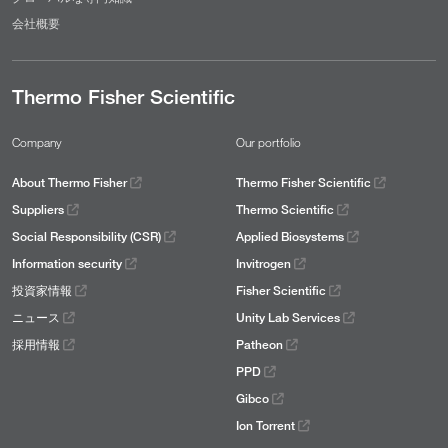
会社概要
Thermo Fisher Scientific
Company
Our portfolio
About Thermo Fisher
Thermo Fisher Scientific
Suppliers
Thermo Scientific
Social Responsibility (CSR)
Applied Biosystems
Information security
Invitrogen
投資家情報
Fisher Scientific
ニュース
Unity Lab Services
採用情報
Patheon
PPD
Gibco
Ion Torrent