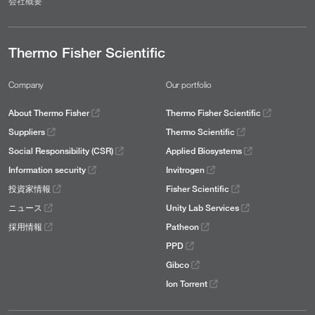
会社概要
Thermo Fisher Scientific
Company
Our portfolio
About Thermo Fisher
Thermo Fisher Scientific
Suppliers
Thermo Scientific
Social Responsibility (CSR)
Applied Biosystems
Information security
Invitrogen
投資家情報
Fisher Scientific
ニュース
Unity Lab Services
採用情報
Patheon
PPD
Gibco
Ion Torrent