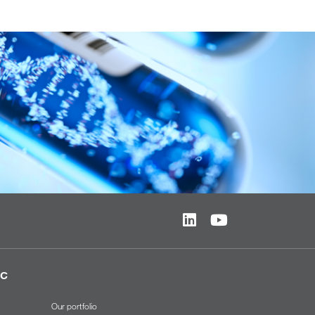
ic
Our portfolio