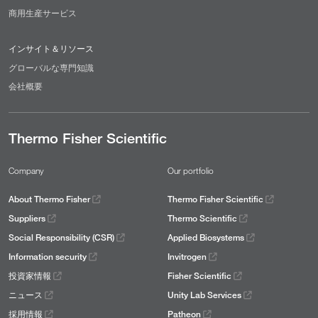
商用生産サービス
インサイト＆リソース
グローバルな専門知識
会社概要
Thermo Fisher Scientific
Company
Our portfolio
About Thermo Fisher
Thermo Fisher Scientific
Suppliers
Thermo Scientific
Social Responsibility (CSR)
Applied Biosystems
Information security
Invitrogen
投資家情報
Fisher Scientific
ニュース
Unity Lab Services
採用情報
Patheon