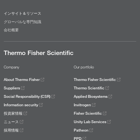
インサイト＆リソース
グローバルな専門知識
会社概要
Thermo Fisher Scientific
Company
Our portfolio
About Thermo Fisher
Thermo Fisher Scientific
Suppliers
Thermo Scientific
Social Responsibility (CSR)
Applied Biosystems
Information security
Invitrogen
投資家情報
Fisher Scientific
ニュース
Unity Lab Services
採用情報
Patheon
PPD