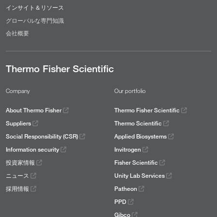
インサイト＆リソース
グローバルな専門知識
会社概要
Thermo Fisher Scientific
Company
Our portfolio
About Thermo Fisher
Thermo Fisher Scientific
Suppliers
Thermo Scientific
Social Responsibility (CSR)
Applied Biosystems
Information security
Invitrogen
投資家情報
Fisher Scientific
ニュース
Unity Lab Services
採用情報
Patheon
PPD
Gibco