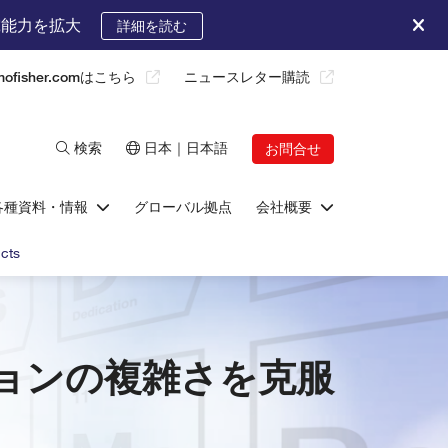
究能力を拡大
詳細を読む
rmofisher.comはこちら
ニュースレター購読
検索
日本｜日本語
お問合せ
各種資料・情報
グローバル拠点
会社概要
ucts
ョンの複雑さを克服