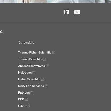
ic
Our portfolio
Thermo Fisher Scientific
Thermo Scientific
Applied Biosystems
Invitrogen
Fisher Scientific
Unity Lab Services
Patheon
PPD
Gibco