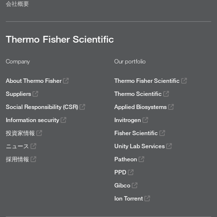
会社概要
Thermo Fisher Scientific
Company
Our portfolio
About Thermo Fisher
Thermo Fisher Scientific
Suppliers
Thermo Scientific
Social Responsibility (CSR)
Applied Biosystems
Information security
Invitrogen
投資家情報
Fisher Scientific
ニュース
Unity Lab Services
採用情報
Patheon
PPD
Gibco
Ion Torrent