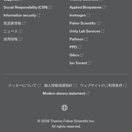
Social Responsibility (CSR)
Applied Biosystems
Information security
Invitrogen
投資家情報
Fisher Scientific
ニュース
Unity Lab Services
採用情報
Patheon
PPD
Gibco
Ion Torrent
クッキーについて
個人情報保護指針
ウェブサイトのご利用条件
Modern slavery statement
© 2026 Thermo Fisher Scientific Inc.
All rights reserved.