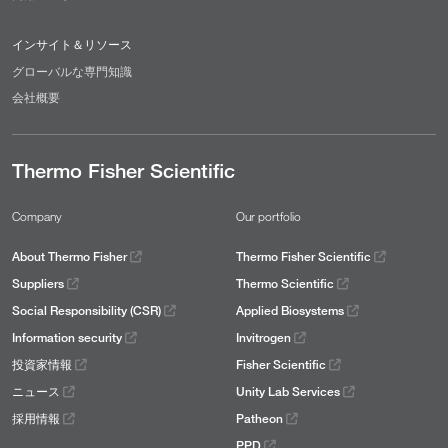
インサイト＆リソース
グローバルな専門知識
会社概要
Thermo Fisher Scientific
Company
Our portfolio
About Thermo Fisher
Thermo Fisher Scientific
Suppliers
Thermo Scientific
Social Responsibility (CSR)
Applied Biosystems
Information security
Invitrogen
投資家情報
Fisher Scientific
ニュース
Unity Lab Services
採用情報
Patheon
PPD