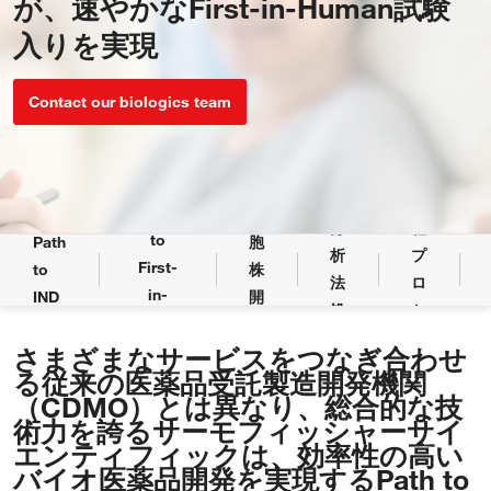
が、速やかなFirst-in-Human試験
入りを実現
バ
イ
オ
Contact our biologics team
医
薬
培
品
養
の
工
Path
細
分
程
to
Path
胞
析
プ
First-
to
株
法
ロ
in-
IND
開
処
セ
Human
発
方
ス
さまざまなサービスをつなぎ合わせ
開
開
る従来の医薬品受託製造開発機関
発
発
（CDMO）とは異なり、総合的な技
サ
術力を誇るサーモフィッシャーサイ
エンティフィックは、効率性の高い
ー
バイオ医薬品開発を実現するPath to
ビ