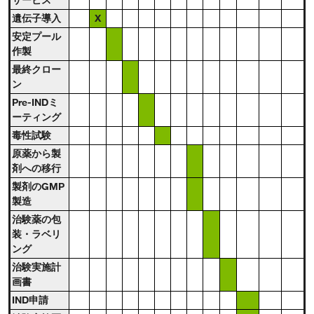
遺伝子導入
X
安定プール
作製
最終クロー
ン
Pre-INDミ
ーティング
毒性試験
原薬から製
剤への移行
製剤のGMP
製造
治験薬の包
装・ラベリ
ング
治験実施計
画書
IND申請