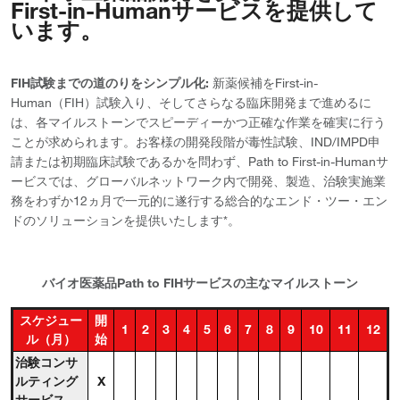
First-in-Humanサービスを提供して
ス
います。
FIH試験までの道のりをシンプル化:
新薬候補をFirst-in-
Human（FIH）試験入り、そしてさらなる臨床開発まで進めるに
は、各マイルストーンでスピーディーかつ正確な作業を確実に行う
ことが求められます。お客様の開発段階が毒性試験、IND/IMPD申
請または初期臨床試験であるかを問わず、Path to First-in-Humanサ
ービスでは、グローバルネットワーク内で開発、製造、治験実施業
務をわずか12ヵ月で一元的に遂行する総合的なエンド・ツー・エン
ドのソリューションを提供いたします*。
バイオ医薬品Path to FIHサービスの主なマイルストーン
スケジュー
開
1
2
3
4
5
6
7
8
9
10
11
12
ル（月）
始
治験コンサ
ルティング
X
サービス