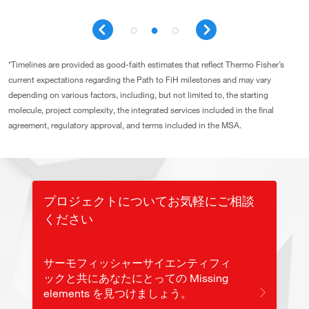
*Timelines are provided as good-faith estimates that reflect Thermo Fisher’s
current expectations regarding the Path to FiH milestones and may vary
depending on various factors, including, but not limited to, the starting
molecule, project complexity, the integrated services included in the final
agreement, regulatory approval, and terms included in the MSA.
プロジェクトについてお気軽にご相談
ください
サーモフィッシャーサイエンティフィ
ックと共にあなたにとっての Missing
elements を見つけましょう。