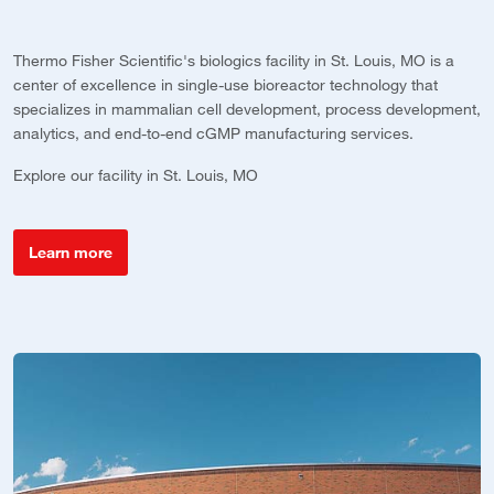
Thermo Fisher Scientific's biologics facility in St. Louis, MO is a
Th
center of excellence in single-use bioreactor technology that
th
specializes in mammalian cell development, process development,
m
g
analytics, and end-to-end cGMP manufacturing services.
Ex
nt
Explore our facility in St. Louis, MO
Learn more