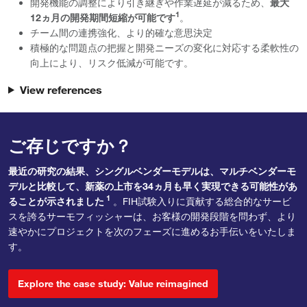
開発機能の調整により引き継ぎや作業遅延が減るため、
最大
1
12ヵ月の開発期間短縮が可能です
。
チーム間の連携強化、より的確な意思決定
積極的な問題点の把握と開発ニーズの変化に対応する柔軟性の
向上により、リスク低減が可能です。
View references
ご存じですか？
最近の研究の結果、シングルベンダーモデルは、マルチベンダーモ
デルと比較して、新薬の上市を34ヵ月も早く実現できる可能性があ
1
ることが示されました
。FIH試験入りに貢献する総合的なサービ
スを誇るサーモフィッシャーは、お客様の開発段階を問わず、より
速やかにプロジェクトを次のフェーズに進めるお手伝いをいたしま
す。
Explore the case study: Value reimagined