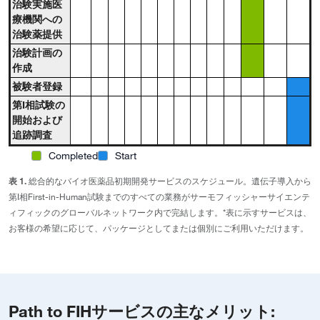
治験実施医
療機関への
治験薬提供
治験計画の
作成
被験者登録
第I相試験の
開始および
追跡調査
Completed
Start
表 1.
総合的なバイオ医薬品初期開発サービスのスケジュール。遺伝子導入から
第I相First-in-Human試験までのすべての業務がサーモフィッシャーサイエンテ
ィフィックのグローバルネットワーク内で完結します。*表に示すサービスは、
お客様の希望に応じて、パッケージとしてまたは個別にご利用いただけます。
Path to FIHサービスの主なメリット: