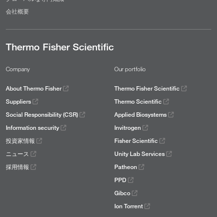
会社概要
Thermo Fisher Scientific
Company
Our portfolio
About Thermo Fisher
Thermo Fisher Scientific
Suppliers
Thermo Scientific
Social Responsibility (CSR)
Applied Biosystems
Information security
Invitrogen
投資家情報
Fisher Scientific
ニュース
Unity Lab Services
採用情報
Patheon
PPD
Gibco
Ion Torrent