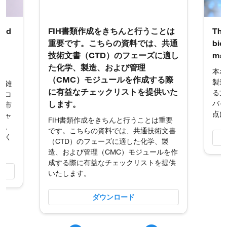
and
FIH書類作成をきちんと行うことは
The
e
重要です。こちらの資料では、共通
bio
技術文書（CTD）のフェーズに適し
man
た化学、製造、および管理
本ホ
（CMC）モジュールを作成する際
製造
複雑
に有益なチェックリストを提供いた
る方
いコ
します。
バイ
を市
点に
シャ
FIH書類作成をきちんと行うことは重要
た、
です。こちらの資料では、共通技術文書
用く
（CTD）のフェーズに適した化学、製
造、および管理（CMC）モジュールを作
成する際に有益なチェックリストを提供
いたします。
ダウンロード