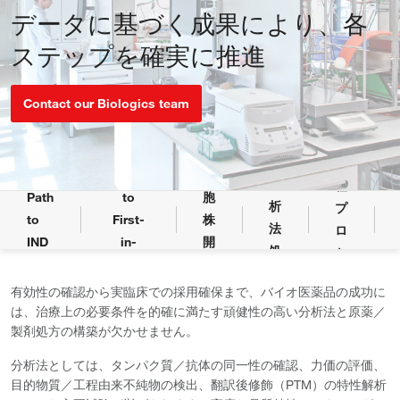
データに基づく成果により、各
バ
ステップを確実に推進
イ
オ
医
Contact our Biologics team
薬
培
品
養
の
工
Path
細
分
程
Path
to
胞
析
プ
to
First-
株
法
ロ
IND
in-
開
処
セ
Human
発
方
ス
有効性の確認から実臨床での採用確保まで、バイオ医薬品の成功に
開
開
は、治療上の必要条件を的確に満たす頑健性の高い分析法と原薬／
発
発
製剤処方の構築が欠かせません。
サ
ー
分析法としては、タンパク質／抗体の同一性の確認、力価の評価、
目的物質／工程由来不純物の検出、翻訳後修飾（PTM）の特性解析
ビ